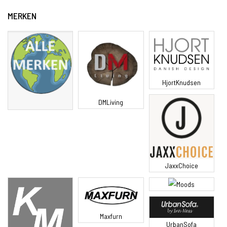
MERKEN
HjortKnudsen
DMLiving
JaxxChoice
Moods
Maxfurn
UrbanSofa