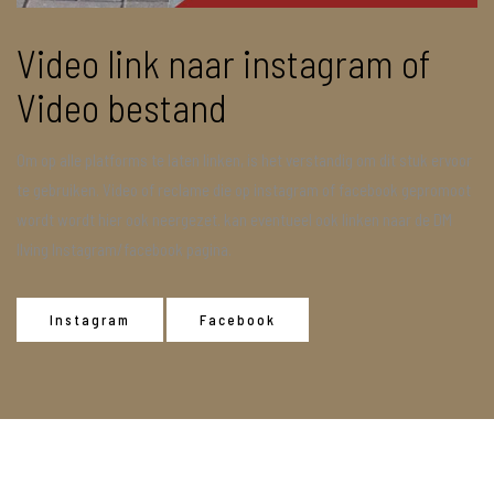
Video link naar instagram of
Video bestand
Om op alle platforms te laten linken, is het verstandig om dit stuk ervoor
te gebruiken. Video of reclame die op instagram of facebook gepromoot
wordt wordt hier ook neergezet. kan eventueel ook linken naar de DM
lIving Instagram/facebook pagina.
Instagram
Facebook