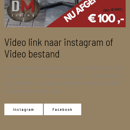
Video link naar instagram of
Video bestand
Om op alle platforms te laten linken, is het verstandig om dit stuk ervoor
te gebruiken. Video of reclame die op instagram of facebook gepromoot
wordt wordt hier ook neergezet. kan eventueel ook linken naar de DM
lIving Instagram/facebook pagina.
Instagram
Facebook