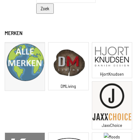
MERKEN
HjortKnudsen
DMLiving
JaxxChoice
Moods