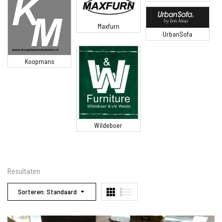
Maxfurn
UrbanSofa
Koopmans
Wildeboer
Resultaten
Sorteren: Standaard
DM Living