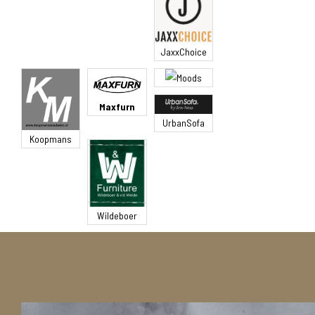
JaxxChoice
Moods
Maxfurn
UrbanSofa
Koopmans
Wildeboer