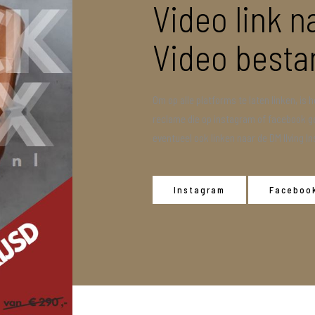
Video link n
Video besta
Om op alle platforms te laten linken, is 
reclame die op instagram of facebook g
eventueel ook linken naar de DM lIving 
Instagram
Faceboo