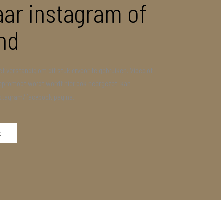
aar instagram of
nd
het verstandig om dit stuk ervoor te gebruiken. Video of
epromoot wordt wordt hier ook neergezet. kan
Instagram/facebook pagina.
k