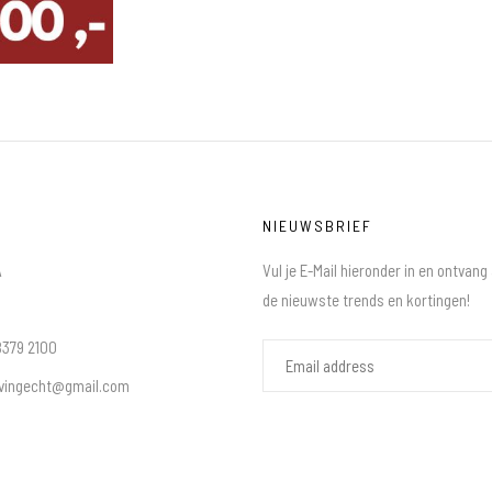
NIEUWSBRIEF
A
Vul je E-Mail hieronder in en ontvang
de nieuwste trends en kortingen!
8379 2100
ivingecht@gmail.com