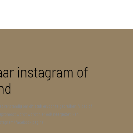
aar instagram of
nd
het verstandig om dit stuk ervoor te gebruiken. Video of
epromoot wordt wordt hier ook neergezet. kan
Instagram/facebook pagina.