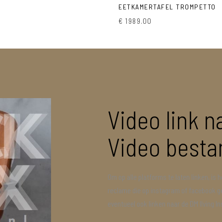
EETKAMERTAFEL TROMPETTO
€ 1989.00
Video link n
Video besta
Om op alle platforms te laten linken, is 
reclame die op instagram of facebook g
eventueel ook linken naar de DM lIving 