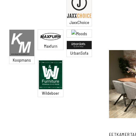
JaxxChoice
Moods
Maxfurn
UrbanSofa
Koopmans
Wildeboer
EETKAMERTA